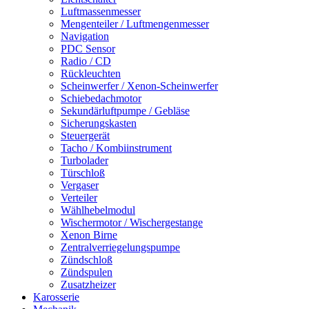
Luftmassenmesser
Mengenteiler / Luftmengenmesser
Navigation
PDC Sensor
Radio / CD
Rückleuchten
Scheinwerfer / Xenon-Scheinwerfer
Schiebedachmotor
Sekundärluftpumpe / Gebläse
Sicherungskasten
Steuergerät
Tacho / Kombiinstrument
Turbolader
Türschloß
Vergaser
Verteiler
Wählhebelmodul
Wischermotor / Wischergestange
Xenon Birne
Zentralverriegelungspumpe
Zündschloß
Zündspulen
Zusatzheizer
Karosserie