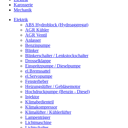
Karosserie
Mechanik
Elektrik
ABS Hydroblock (Hydroaggregat)
AGR Kühler
AGR Ventil
Anlasser
Benzinpumpe
Blinker
Blinkerschalter / Lenkstockschalter
Drosselklappe
Einspritzpumpe / Dieselpumpe
el.Bremssattel
el.Servopumpe
Fensterheber
Heizungslüfter / Gebläsemotor
Hochdruckpumpe (Benzin - Diesel)
Injektor
Klimabedienteil
Klimakompressor
Klimalüfter / Kühlerlüfter
Lampenträger
Lichtmaschine
Lichtschalter