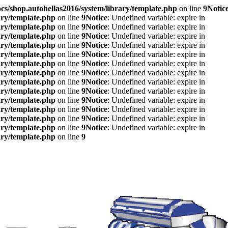
s/shop.autohellas2016/system/library/template.php
on line
9
Notic
ary/template.php
on line
9
Notice
: Undefined variable: expire in
ary/template.php
on line
9
Notice
: Undefined variable: expire in
ary/template.php
on line
9
Notice
: Undefined variable: expire in
ary/template.php
on line
9
Notice
: Undefined variable: expire in
ary/template.php
on line
9
Notice
: Undefined variable: expire in
ary/template.php
on line
9
Notice
: Undefined variable: expire in
ary/template.php
on line
9
Notice
: Undefined variable: expire in
ary/template.php
on line
9
Notice
: Undefined variable: expire in
ary/template.php
on line
9
Notice
: Undefined variable: expire in
ary/template.php
on line
9
Notice
: Undefined variable: expire in
ary/template.php
on line
9
Notice
: Undefined variable: expire in
ary/template.php
on line
9
Notice
: Undefined variable: expire in
ary/template.php
on line
9
Notice
: Undefined variable: expire in
ary/template.php
on line
9