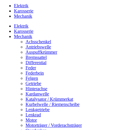
Elektrik
Karosserie
Mechanik
Elektrik
Karosserie
Mechanik
Achsschenkel
Antriebswelle
Auspuffkrümmer
Bremssattel
Differential
Feder
Federbein
Felgen
Getriebe
Hinterachse
Kardanwelle
Katalysator / Krümmerkat
Kurbelwelle / Riemenscheibe
Lenkgetriebe
Lenkrad
Motor
Motorträger / Vorderachsträger