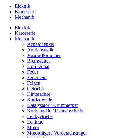
Elektrik
Karosserie
Mechanik
Elektrik
Karosserie
Mechanik
Achsschenkel
Antriebswelle
Auspuffkrümmer
Bremssattel
Differential
Feder
Federbein
Felgen
Getriebe
Hinterachse
Kardanwelle
Katalysator / Krümmerkat
Kurbelwelle / Riemenscheibe
Lenkgetriebe
Lenkrad
Motor
Motorträger / Vorderachsträger